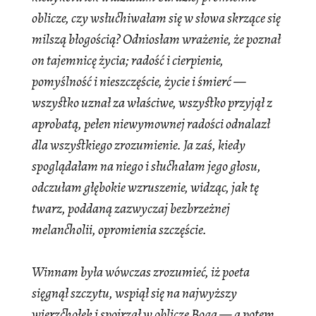
oblicze, czy wsłuchiwałam się w słowa skrzące się
milszą błogością? Odniosłam wrażenie, że poznał
on tajemnicę życia; radość i cierpienie,
pomyślność i nieszczęście, życie i śmierć —
wszystko uznał za właściwe, wszystko przyjął z
aprobatą, pełen niewymownej radości odnalazł
dla wszystkiego zrozumienie. Ja zaś, kiedy
spoglądałam na niego i słuchałam jego głosu,
odczułam głębokie wzruszenie, widząc, jak tę
twarz, poddaną zazwyczaj bezbrzeżnej
melancholii, opromienia szczęście.
Winnam była wówczas zrozumieć, iż poeta
sięgnął szczytu, wspiął się na najwyższy
wierzchołek i spojrzał w oblicze Boga — a potem