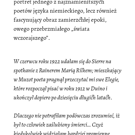
portret jednego z najznamienitszych
poetów języka niemieckiego, lecz również
fascynujący obraz zamierzchłej epoki,
owego przebrzmiałego „świata
wczorajszego”.
W czerwcu roku 1922 udałam się do Sierre na
spotkanie z Rainerem Marią Rilkem; mieszkający
w Muzot poeta pragnął przeczytać mi swe Elegie,
które rozpoczął pisać w roku 1912 w Duino i
ukończył dopiero po dziesięciu długich latach.
Dlaczego nie potrafiłam podówczas zrozumieć, iż
był to człowiek zaślubiony śmierci… Czyż
kiedykolwiek widziałam bardziej promienne